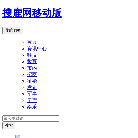
搜鹿网移动版
导航切换
首页
资讯中心
科技
教育
市内
招商
征婚
发布
军事
房产
娱乐
搜索