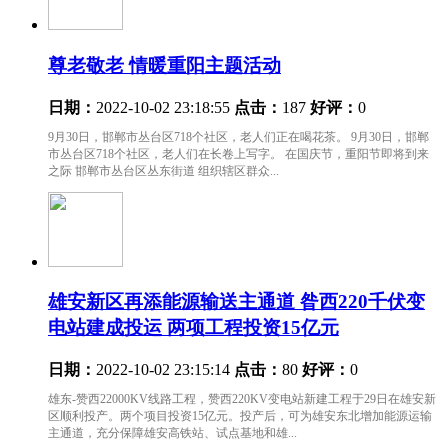
尊老敬老 情暖重阳主题活动
日期：
2022-10-02 23:18:55
点击：
187
好评：
0
9月30日，邯郸市丛台区718个社区，老人们正在喝花茶。 9月30日，邯郸
市丛台区718个社区，老人们在长卷上写字。 在国庆节，重阳节即将到来
之际 邯郸市丛台区丛东街道 组织辖区群众...
雄安新区再添能源输送主通道 昝西220千伏变
电站建成投运 两项工程投资15亿元
日期：
2022-10-02 23:15:14
点击：
80
好评：
0
雄东-赞西22000KV线路工程，赞西220KV变电站新建工程于29日在雄安新
区顺利投产。两个项目投资15亿元。投产后，可为雄安东北增加能源运输
主通道，充分保障雄安高铁站、试点基地和雄...