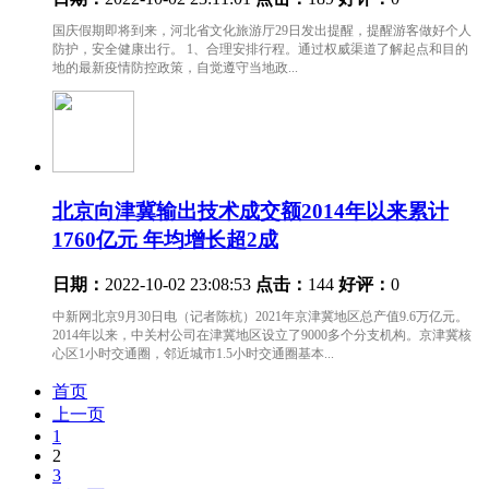
国庆假期即将到来，河北省文化旅游厅29日发出提醒，提醒游客做好个人
防护，安全健康出行。 1、合理安排行程。通过权威渠道了解起点和目的
地的最新疫情防控政策，自觉遵守当地政...
北京向津冀输出技术成交额2014年以来累计
1760亿元 年均增长超2成
日期：
2022-10-02 23:08:53
点击：
144
好评：
0
中新网北京9月30日电（记者陈杭）2021年京津冀地区总产值9.6万亿元。
2014年以来，中关村公司在津冀地区设立了9000多个分支机构。京津冀核
心区1小时交通圈，邻近城市1.5小时交通圈基本...
首页
上一页
1
2
3