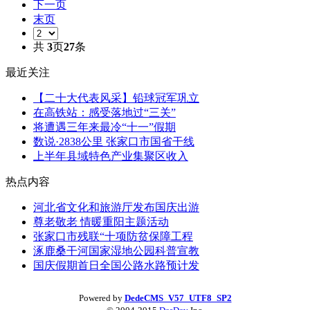
下一页
末页
共
3
页
27
条
最近关注
【二十大代表风采】铅球冠军巩立
在高铁站：感受落地过“三关”
将遭遇三年来最冷“十一”假期
数说·2838公里 张家口市国省干线
上半年县域特色产业集聚区收入
热点内容
河北省文化和旅游厅发布国庆出游
尊老敬老 情暖重阳主题活动
张家口市残联“十项防贫保障工程
涿鹿桑干河国家湿地公园科普宣教
国庆假期首日全国公路水路预计发
Powered by
DedeCMS_V57_UTF8_SP2